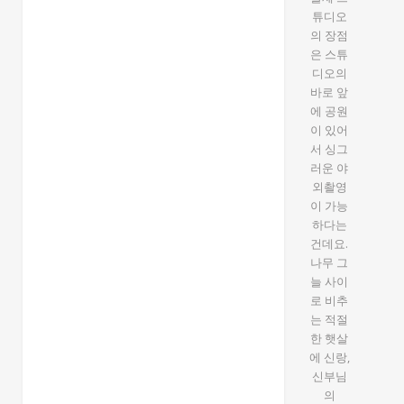
튜디오
의 장점
은 스튜
디오의
바로 앞
에 공원
이 있어
서 싱그
러운 야
외촬영
이 가능
하다는
건데요.
나무 그
늘 사이
로 비추
는 적절
한 햇살
에 신랑,
신부님
의