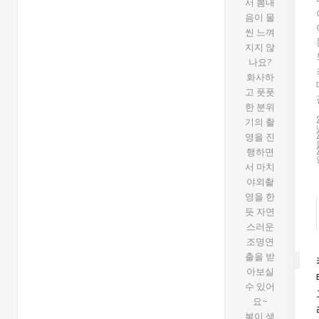
서 봄내
음이 물
씬 느껴
지지 않
나요?
화사하
고 풋풋
한 분위
기의 촬
영을 진
행하면
서 마치
야외촬
영을 한
듯 자연
스러운
조명연
출을 받
아보실
수 있어
요~
봄이 생