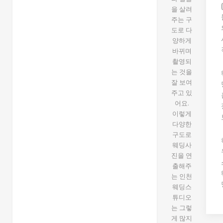
을 살려
주는 구
도로 다
양하게
바뀌며
촬영되
는 것을
잘 보여
주고 있
어요.
이렇게
다양한
구도로
웨딩사
진을 연
출해주
는 인천
웨딩스
튜디오
는 그렇
게 많지