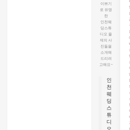
이쁘기
로 유명
한
인천웨
딩스튜
디오 올
제의 사
진들을
소개해
드리려
고해요~
인
천
웨
딩
스
튜
디
오