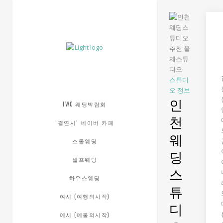
스튜디
오 정보
인
IWC 웨딩박람회
천
‘결연시’ 네이버 카페
웨
스몰웨딩
딩
셀프웨딩
스
하우스웨딩
튜
여시 (여행의시작)
디
예시 (예물의시작)