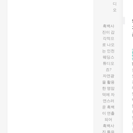
흑백사
진이 감
각적으
로 나오
는 인천
웨딩스
튜디오
죠?
자연광
을 활용
한 명암
덕에 자
연스러
운 흑백
이 연출
되어
흑백사
진 특유