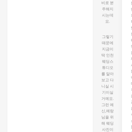
비로 분
주해지
시는데
요.
그렇기
때문에
지금이
딱 인천
웨딩스
튜디오
를 알아
보고 다
니실 시
기이실
거예요.
그런 예
신,예랑
님을 위
해 웨딩
사진이