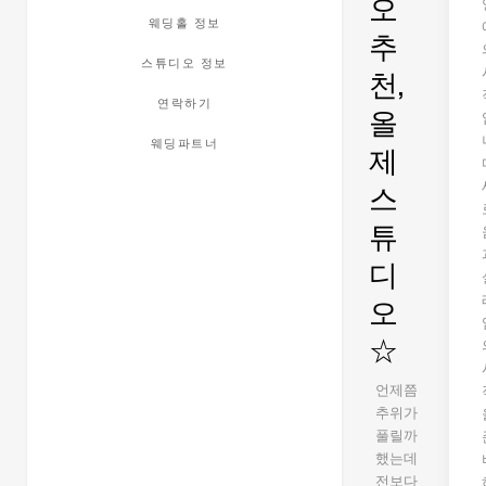
오
웨딩홀 정보
추
스튜디오 정보
천,
연락하기
올
웨딩파트너
제
스
튜
디
오
☆
언제쯤
추위가
풀릴까
했는데
전보다