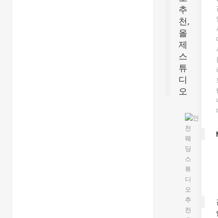
추
천,
올
제
스
튜
디
오