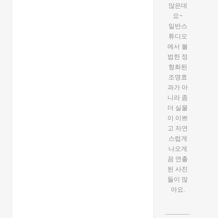
않은데
요~
일반스
튜디오
에서 볼
법한 정
형화된
조명효
과가 아
니라 좀
더 실물
이 이쁘
고 자연
스럽게
나오게
끔 연출
된 사진
들이 많
아요.