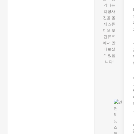
각나는
웨딩사
진을 올
제스튜
디오 모
던뮤즈
에서 만
나보실
수 있답
니다!