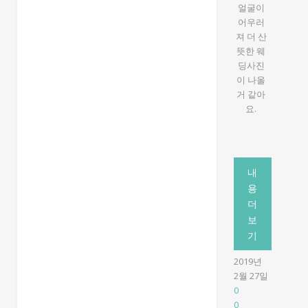
얼굴이
어우러
져 더 산
뜻한 웨
딩사진
이 나올
거 같아
요.
내
용
더
보
기
2019년
2월 27일
0
0