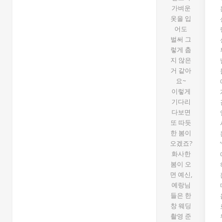
가벼운
옷을 입
어도
벌써 그
렇게 춥
지 않은
거 같아
요~
이렇게
기다리
다보면
또 따듯
한 봄이
오겠죠?
화사한
봄이 오
면 예신,
예랑님
들은 한
창 웨딩
촬영 준