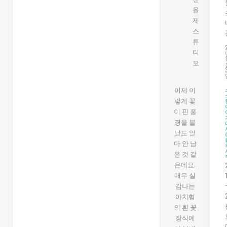
이제 이
렇게 꽃
이 핀 풍
경을 볼
날도 얼
마 안 남
은 것 같
은데요.
매우 실
감나는
아치형
의 흰 꽃
장식에