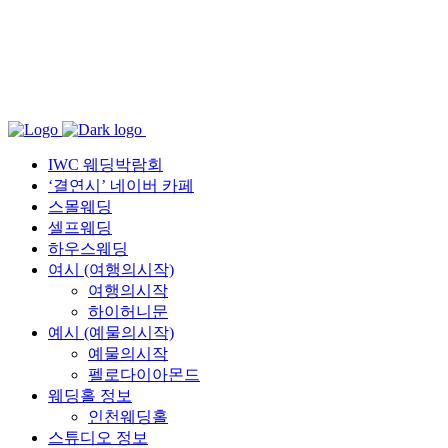
IWC 웨딩박람회
‘결연시’ 네이버 카페
스몰웨딩
셀프웨딩
하우스웨딩
여시 (여행의시작)
여행의시작
하이허니문
예시 (예물의시작)
예물의시작
펠로다이아몬드
웨딩홀 정보
인천웨딩홀
스튜디오 정보