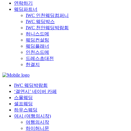
연락하기
웨딩파트너
IWC 인천웨딩컴퍼니
IWC 웨딩박스
IWC 천안웨딩박람회
허니스드메
웨딩컨설팅
웨딩플래너
인천스드메
드레스초대전
한결지
IWC 웨딩박람회
‘결연시’ 네이버 카페
스몰웨딩
셀프웨딩
하우스웨딩
여시 (여행의시작)
여행의시작
하이허니문