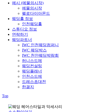
예시 (예물의시작)
예물의시작
펠로다이아몬드
웨딩홀 정보
인천웨딩홀
스튜디오 정보
연락하기
웨딩파트너
IWC 인천웨딩컴퍼니
IWC 웨딩박스
IWC 천안웨딩박람회
허니스드메
웨딩컨설팅
웨딩플래너
인천스드메
드레스초대전
한결지
Top
소소한이야기